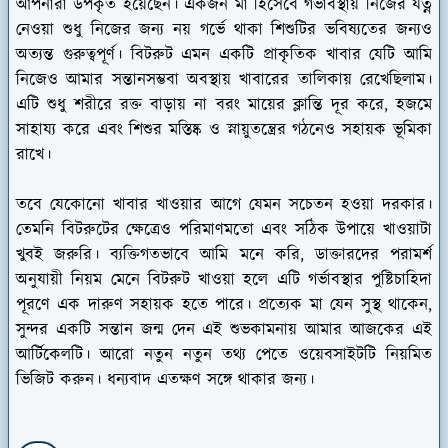
আপনারা উপকৃত হয়েছেন। একজন মা হিসেবে গর্ভাবস্থায় নিজের যত্ন
নেওয়া শুধু নিজের জন্য নয় গর্ভে থাকা শিশুটির ভবিষ্যতের জন্যও
অত্যন্ত গুরুত্বপূর্ণ। বিটরুট এমন একটি প্রাকৃতিক খাবার যেটি আমি
নিজেও আমার সন্তানসম্ভবা অবস্থায় খাবারের তালিকায় রেখেছিলাম।
এটি শুধু শরীরে রক্ত বাড়ায় না বরং মায়ের ক্লান্তি দূর করে, হজমে
সাহায্য করে এবং শিশুর মস্তিষ্ক ও স্নায়ুতন্ত্রের গঠনেও সহায়ক ভূমিকা
রাখে।
তবে যেকোনো খাবার খাওয়ার আগে যেমন সচেতন হওয়া দরকার।
তেমনি বিটরুটের ক্ষেত্রেও পরিমাণমতো এবং সঠিক উপায়ে খাওয়াটা
খুবই জরুরি। ব্যক্তিগতভাবে আমি মনে করি, ডাক্তারদের পরামর্শ
অনুযায়ী নিয়ম মেনে বিটরুট খাওয়া হলে এটি গর্ভাবস্থার পুষ্টিচাহিদা
পূরণে এক দারুণ সহায়ক হতে পারে। প্রত্যেক মা যেন সুস্থ থাকেন,
সুন্দর একটি সন্তান জন্ম দেন এই শুভকামনায় আমার আজকের এই
আর্টিকেলটি। আরো নতুন নতুন তথ্য পেতে ওয়েবসাইটটি নিয়মিত
ভিজিট করুন। ধন্যবাদ এতক্ষণ সঙ্গে থাকার জন্য।