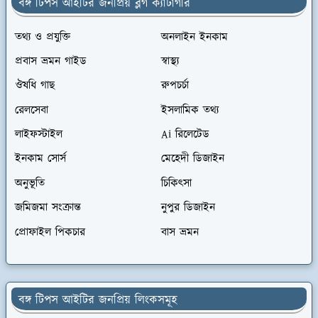
বঙ্গ টিপস আইটির জনপ্রিয় ব্লগ ক্যাটাগরি
তথ্য ও প্রযুক্তি
অনলাইন ইনকাম
প্রবাস ভ্রমন গাইড
স্বাস্থ্য
ঔষধি গাছ
রুপচর্চা
রেলসেবা
ইসলামিক তথ্য
লাইফস্টাইল
Ai রিলেটেড
ইনকাম সোর্স
মেহেদী ডিজাইন
অনুভূতি
চিকিৎসা
জমিজমা সংক্রান্ত
নুপুর ডিজাইন
প্রোফাইল পিকচার
বাস ভ্রমন
বঙ্গ টিপস আইটির জনপ্রিয় লিংকসমূহ