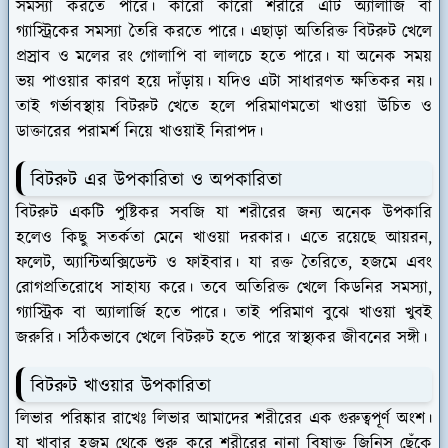
সমস্যা করতে পারে। কারো কারো শরীরে এটি অ্যালার্জি বা
গ্যাস্ট্রিকের সমস্যা তৈরি করতে পারে। এছাড়া অতিরিক্ত বিটরুট খেলে
প্রস্রাব ও মলের রং গোলাপি বা লালচে হতে পারে। যা অনেক সময়
ভয় পাওয়ার কারণ হয়ে দাঁড়ায়। যদিও এটা সাধারণত ক্ষতিকর নয়।
তাই গর্ভাবস্থায় বিটরুট খেতে হলে পরিমাণমতো খাওয়া উচিত ও
ডাক্তারের পরামর্শ নিয়ে খাওয়াই নিরাপদ।
বিটরুট এর উপকারিতা ও অপকারিতা
বিটরুট একটি পুষ্টিকর সবজি যা শরীরের জন্য অনেক উপকারি
হলেও কিছু সতর্কতা মেনে খাওয়া দরকার। এতে রয়েছে আয়রন,
ফলেট, অ্যান্টিঅক্সিডেন্ট ও ফাইবার। যা রক্ত তৈরিতে, হজমে এবং
রোগপ্রতিরোধে সাহায্য করে। তবে অতিরিক্ত খেলে কিডনির সমস্যা,
গ্যাস্ট্রিক বা অ্যালার্জি হতে পারে। তাই পরিমাণ বুঝে খাওয়া খুবই
জরুরি। সঠিকভাবে খেলে বিটরুট হতে পারে স্বাস্থ্যকর জীবনের সঙ্গী।
বিটরুট খাওয়ার উপকারিতা
লিভার পরিষ্কার রাখেঃ
লিভার আমাদের শরীরের এক গুরুত্বপূর্ণ অংশ।
যা খাবার হজম থেকে শুরু করে শরীরের নানা বিষাক্ত জিনিস ছেঁকে