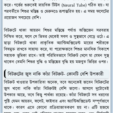
করে। গর্ভের শুরুতেই স্নায়বিক টিউব (Neural Tube) গঠিত হয়। যা
পরবর্তীতে শিশুর মস্তিষ্ক ও মেরুদণ্ডে রূপান্তরিত হয়। এ সময় ফলেটের
প্রয়োজন সবচেয়ে বেশি।
বিটরুটে থাকা আয়রন শিশুর মস্তিষ্কে পর্যাপ্ত অক্সিজেন সরবরাহ
নিশ্চিত করে, ফলে সে ভিতর থেকেই সবল ও সুস্থভাবে বেড়ে ওঠে। এ
ছাড়া বিটরুটে থাকা প্রাকৃতিক অ্যান্টিঅক্সিডেন্ট মায়ের শরীরকে
বিষমুক্ত রাখতে সাহায্য করে, যা পরোক্ষভাবে শিশুর মানসিক বিকাশে
সহায়ক ভূমিকা রাখে। তাই পরিমিতভাবে বিটরুট খেলে মা যেমন সুস্থ
থাকেন তেমনি শিশুর বুদ্ধি ও মস্তিষ্কের বৃদ্ধি হয় মজবুত ভিত্তির ওপর।
বিটরুটের জুস নাকি কাঁচা বিটরুট- কোনটি বেশি উপকারী
বিটরুট খাওয়ার উপকারিতা অনেক, তবে অনেকেই ভাবেন বিটরুটের
জুস খাবো নাকি কাঁচা বিটরুটই বেশি ভালো। আসলে দুটোতেই
উপকার আছে, তবে কিছু পার্থক্য রয়েছে। কাঁচা বিটরুটে সব ধরনের
পুষ্টি যেমন আয়রন, ফলেট, ফাইবার এবং অ্যান্টিঅক্সিডেন্ট সম্পূর্ণভাবে
থাকে। কারণ এতে কোনো প্রক্রিয়াজাতকরণ হয় না। এটি হজমে