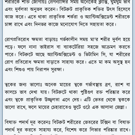
শরীরকে শক্তি জোগায়ঃ
প্রেগন্যান্সির সময় অনেকেই ক্লান্তি, ঘুমঘুম ভাব
এবং দুর্বলতা অনুভব করেন। বিটরুট প্রাকৃতিক শক্তির উৎস হিসেবে
কাজ করে। এতে থাকা প্রাকৃতিক শর্করা ও অ্যান্টিঅক্সিডেন্ট শরীরকে
চাঙ্গা রাখে এবং দিনভর কাজে মনোযোগ দিতে সহায়তা করে।
রোগপ্রতিরোধ ক্ষমতা বাড়ায়ঃ
গর্ভকালীন সময় মা'র শরীর দুর্বল হয়ে
পড়ে। ফলে নানা ভাইরাস বা ব্যাকটেরিয়া সহজে আক্রমণ করতে
পারে। বিটরুটে আছে অ্যান্টিঅক্সিডেন্ট ও ভিটামিন সি, যা শরীরের
রোগ প্রতিরোধ ক্ষমতা বাড়াতে সাহায্য করে। এতে মা কম অসুস্থ হন
এবং শিশুও পায় নিরাপদ সুরক্ষা।
ত্বকের জন্য ভালোঃ
অনেক মায়ের ত্বকে গর্ভাবস্থায় ব্রণ, র‍্যাশ বা
কালচে ভাব দেখা যায়। বিটরুটে থাকা পুষ্টিগুণ রক্ত পরিষ্কার করে
এবং ত্বকে প্রাকৃতিক উজ্জ্বলতা এনে দেয়। এটি ভেতর থেকে ত্বককে
ভালো রাখে, ফলে মায়ের চেহারাতেও ফুটে ওঠে এক আলাদা জেল্লা।
বিষাক্ত পদার্থ দূর করেনঃ
বিটরুট শরীরের ভেতরের টক্সিন বা বিষাক্ত
পদার্থ দূর করতে সাহায্য করে, বিশেষ করে লিভার পরিষ্কার রাখে।