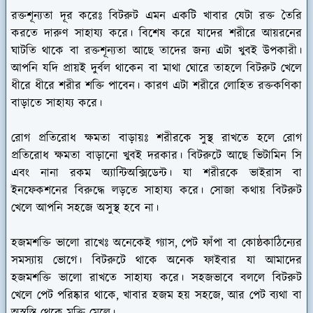
রক্তশূন্যতা দূর করেঃ
বিটরুট এমন একটি খাবার যেটা রক্ত তৈরি
করতে দারুণ সাহায্য করে। বিশেষ করে যাদের শরীরে আয়রনের
ঘাটতি থাকে বা রক্তশূন্যতা আছে তাদের জন্য এটা খুবই উপকারী।
আপনি যদি প্রায়ই দুর্বল থাকেন বা মাথা ঘোরে তাহলে বিটরুট খেলে
ধীরে ধীরে শরীর শক্তি পাবেন। কারণ এটা শরীরে লোহিত রক্তকণিকা
বাড়াতে সাহায্য করে।
রোগ প্রতিরোধ ক্ষমতা বাড়ায়ঃ
শরীরকে সুস্থ রাখতে হলে রোগ
প্রতিরোধ ক্ষমতা বাড়ানো খুবই দরকার। বিটরুটে আছে ভিটামিন সি
এবং নানা রকম অ্যান্টিঅক্সিডেন্ট। যা শরীরকে ভাইরাস বা
ইনফেকশনের বিরুদ্ধে লড়তে সাহায্য করে। সোজা কথায় বিটরুট
খেলে আপনি সহজে অসুস্থ হবে না।
হজমশক্তি ভালো রাখেঃ
অনেকেই গ্যাস, পেট ফাঁপা বা কোষ্ঠকাঠিন্যের
সমস্যায় ভোগে। বিটরুটে থাকে অনেক ফাইবার যা আমাদের
হজমশক্তি ভালো রাখতে সাহায্য করে। সহজভাবে বললে বিটরুট
খেলে পেট পরিষ্কার থাকে, খাবার হজম হয় সহজে, আর পেট ব্যথা বা
অস্বস্তি থেকে মুক্তি মেলে।