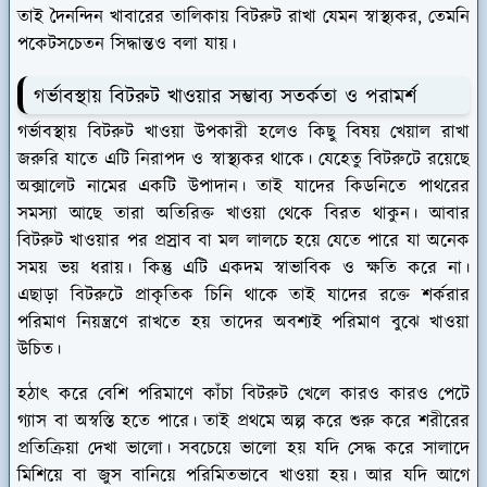
তাই দৈনন্দিন খাবারের তালিকায় বিটরুট রাখা যেমন স্বাস্থ্যকর, তেমনি
পকেটসচেতন সিদ্ধান্তও বলা যায়।
গর্ভাবস্থায় বিটরুট খাওয়ার সম্ভাব্য সতর্কতা ও পরামর্শ
গর্ভাবস্থায় বিটরুট খাওয়া উপকারী হলেও কিছু বিষয় খেয়াল রাখা
জরুরি যাতে এটি নিরাপদ ও স্বাস্থ্যকর থাকে। যেহেতু বিটরুটে রয়েছে
অক্সালেট নামের একটি উপাদান। তাই যাদের কিডনিতে পাথরের
সমস্যা আছে তারা অতিরিক্ত খাওয়া থেকে বিরত থাকুন। আবার
বিটরুট খাওয়ার পর প্রস্রাব বা মল লালচে হয়ে যেতে পারে যা অনেক
সময় ভয় ধরায়। কিন্তু এটি একদম স্বাভাবিক ও ক্ষতি করে না।
এছাড়া বিটরুটে প্রাকৃতিক চিনি থাকে তাই যাদের রক্তে শর্করার
পরিমাণ নিয়ন্ত্রণে রাখতে হয় তাদের অবশ্যই পরিমাণ বুঝে খাওয়া
উচিত।
হঠাৎ করে বেশি পরিমাণে কাঁচা বিটরুট খেলে কারও কারও পেটে
গ্যাস বা অস্বস্তি হতে পারে। তাই প্রথমে অল্প করে শুরু করে শরীরের
প্রতিক্রিয়া দেখা ভালো। সবচেয়ে ভালো হয় যদি সেদ্ধ করে সালাদে
মিশিয়ে বা জুস বানিয়ে পরিমিতভাবে খাওয়া হয়। আর যদি আগে