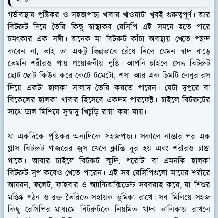
গর্ভাবস্থায় পুষ্টিকর ও সহজপাচ্য খাবার খাওয়াটা খুবই গুরুত্বপূর্ণ। আর
বিটরুট দিয়ে তৈরি কিছু স্বাস্থ্যকর রেসিপি এই সময়ে হতে পারে
চমৎকার এক সঙ্গী। অনেক মা বিটরুট কাঁচা অবস্থায় খেতে পছন্দ
করেন না, তাই তা একটু ভিন্নভাবে রেঁধে নিলে যেমন স্বাদ বাড়ে
তেমনি শরীরও পায় প্রয়োজনীয় পুষ্টি। আপনি চাইলে সেদ্ধ বিটরুট
ছোট ছোট কিউব করে কেটে টমেটো, শসা আর এক চিমটি লেবুর রস
দিয়ে একটা হালকা সালাদ তৈরি করতে পারেন। যেটা দুপুরে বা
বিকেলের হালকা খাবার হিসেবে একদম পারফেক্ট। চাইলে বিটরুটের
সাথে ডাল মিশিয়ে সুস্বাদু খিচুড়ি রান্না করা যায়।
যা একদিকে পুষ্টিকর অন্যদিকে সহজপাচ্য। সকালে নাস্তার পর এক
গ্লাস বিটরুট গাজরের জুস খেলে ক্লান্তি দূর হয় এবং শরীরও চাঙা
থাকে। আবার চাইলে বিটরুট স্মুদি, পরোটা বা এমনকি হালকা
বিটরুট সুপ করেও খেতে পারেন। এই সব রেসিপিগুলো মায়ের শরীরে
আয়রন, ফলেট, ফাইবার ও অ্যান্টিঅক্সিডেন্ট সরবরাহ করে, যা শিশুর
মস্তিষ্ক গঠন ও রক্ত তৈরিতে সহায়ক ভূমিকা রাখে। সব মিলিয়ে সহজ
কিছু রেসিপির মাধ্যমে বিটরুটকে নিয়মিত খাদ্য তালিকায় রাখলে