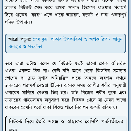
বিটরুট হতে পারে কার্যকর একটি সহায়ক খাবার। অনেক গাইনী
ডাক্তার বিটরুট সেদ্ধ করে অথবা সালাদ হিসেবে খাওয়ার পরামর্শ
দিয়ে থাকেন। কারণ এতে থাকে আয়রন, ফলেট ও নানা গুরুত্বপূর্ণ
খনিজ উপাদান।
আরো পড়ুনঃ
তেলাকুচা পাতার উপকারিতা ও অপকারিতা- জানুন
ব্যবহার ও সতর্কতা
তবে তারা এটাও বলেন যে বিটরুট যতই ভালো হোক অতিরিক্ত
খাওয়া একদম ঠিক না। কেউ যদি আগে থেকে কিডনির সমস্যায়
ভোগেন বা ব্লাড সুগার অনিয়ন্ত্রিত থাকে তাহলে অবশ্যই প্রথমে
ডাক্তারের পরামর্শ নেওয়া উচিত। অনেক সময় রোগীর শরীর অনুযায়ী
খাবারের মানিয়ে নেওয়া ভিন্ন হয়। তাই নিজের শরীর বুঝে এবং
ডাক্তারের গাইডলাইন অনুসরণ করে বিটরুট খেলে মা যেমন ভালো
থাকবেন তেমনি গর্ভে থাকা শিশুও পাবে নিরাপদ একটি ভবিষ্যৎ।
বিটরুট দিয়ে তৈরি সহজ ও স্বাস্থ্যকর রেসিপি গর্ভবতীদের
জন্য