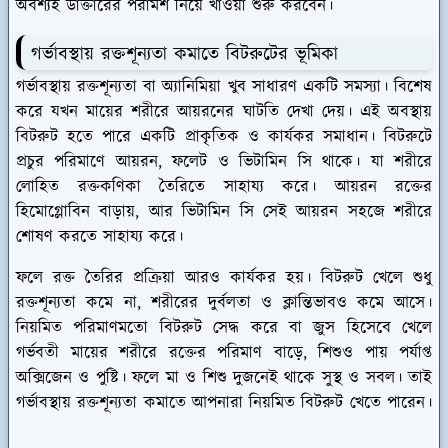
অবশ্যই ডাক্তারের পরামর্শ নিয়ে খাওয়া শুরু করবেন।
গর্ভাবস্থায় রক্তশূন্যতা কমাতে বিটরুটের ভূমিকা
গর্ভাবস্থায় রক্তশূন্যতা বা অ্যানিমিয়া খুব সাধারণ একটি সমস্যা। বিশেষ
করে যখন মায়ের শরীরে আয়রনের ঘাটতি দেখা দেয়। এই অবস্থায়
বিটরুট হতে পারে একটি প্রাকৃতিক ও কার্যকর সমাধান। বিটরুটে
প্রচুর পরিমাণে আয়রন, ফলেট ও ভিটামিন সি থাকে। যা শরীরে
লোহিত রক্তকণিকা তৈরিতে সাহায্য করে। আয়রন রক্তের
হিমোগ্লোবিন বাড়ায়, আর ভিটামিন সি সেই আয়রন সহজে শরীরে
শোষণ করতে সাহায্য করে।
ফলে রক্ত তৈরির প্রক্রিয়া আরও কার্যকর হয়। বিটরুট খেলে শুধু
রক্তশূন্যতা কমে না, শরীরের দুর্বলতা ও ক্লান্তিভাবও কমে আসে।
নিয়মিত পরিমাণমতো বিটরুট সেদ্ধ করে বা জুস হিসেবে খেলে
গর্ভবতী মায়ের শরীরে রক্তের পরিমাণ বাড়ে, শিশুও পায় পর্যাপ্ত
অক্সিজেন ও পুষ্টি। ফলে মা ও শিশু দুজনেই থাকে সুস্থ ও সবল। তাই
গর্ভাবস্থায় রক্তশূন্যতা কমাতে আপনারা নিয়মিত বিটরুট খেতে পারেন।