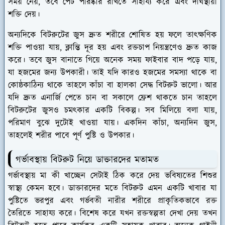
সময় নেয়, তবে পেট পরিষ্কার রাখতে সাহায্য করে এবং দীর্ঘস্থায়ী
শক্তি দেয়।
অন্যদিকে বিটরুটের জুস দ্রুত শরীরে শোষিত হয় ফলে তাৎক্ষণিক
শক্তি পাওয়া যায়, ক্লান্তি দূর হয় এবং রক্তচাপ নিয়ন্ত্রণেও দ্রুত কাজ
করে। তবে জুস বানাতে গিয়ে অনেক সময় ফাইবার বাদ পড়ে যায়,
যা হজমের জন্য উপকারী। তাই যদি কারও হজমের সমস্যা থাকে বা
কোষ্ঠকাঠিন্য থাকে তাহলে কাঁচা বা হালকা সেদ্ধ বিটরুট ভালো। আর
যদি দ্রুত এনার্জি পেতে চান বা সকালে ফ্রেশ থাকতে চান তাহলে
বিটরুটের জুসও চমৎকার একটি বিকল্প। সব মিলিয়ে বলা যায়,
পরিমাণ বুঝে দুটোই খাওয়া যায়। একদিন কাঁচা, অন্যদিন জুস,
তাহলেই শরীর পাবে পূর্ণ পুষ্টি ও উপকার।
গর্ভাবস্থায় বিটরুট নিয়ে ডাক্তারদের মতামত
গর্ভাবস্থায় মা কী খাচ্ছেন সেটাই ঠিক করে দেয় ভবিষ্যতের শিশুর
স্বাস্থ্য কেমন হবে। ডাক্তারদের মতে বিটরুট এমন একটি খাবার যা
পুষ্টিতে ভরপুর এবং গর্ভবতী নারীর শরীরে প্রাকৃতিকভাবে রক্ত
তৈরিতে সাহায্য করে। বিশেষ করে যখন রক্তস্বল্পতা দেখা দেয় তখন